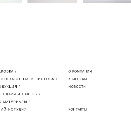
онная
Каталог на кольцевом
Samsung сертификат
William
механизме Guta
n's
Development
АКОВКА
/
О КОМПАНИИ
ОГОПОЛОСНАЯ И ЛИСТОВАЯ
КЛИЕНТАМ
ОДУКЦИЯ
/
НОВОСТИ
ЛЕНДАРИ И ПАКЕТЫ
/
S-МАТЕРИАЛЫ
/
ЗАЙН-СТУДИЯ
КОНТАКТЫ