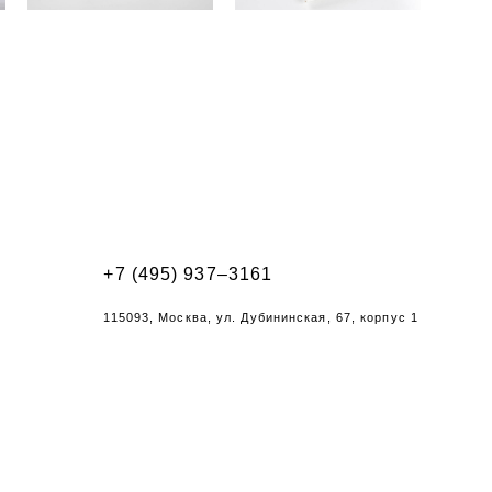
Буклет "Телевизоры
Папка для документов
Samsung"
Mitsubishi
+7 (495) 937–3161
115093, Москва, ул. Дубининская, 67, корпус 1