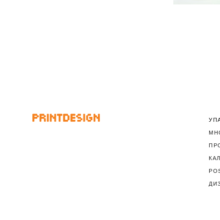
Мотиваци
программа 
Lawso
УП
МН
ПР
КА
PO
ДИ