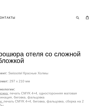
КОНТАКТЫ
рошюра отеля со сложной
бложкой
ент:
Swissotel Красные Холмы
рмат:
297 х 210 мм
нологии:
ожка:
печать CMYK 4+4, односторонняя матовая
инация, биговка, фальцовка
к:
печать CMYK 4+4, биговка, фальцовка, сборка на 2
бы