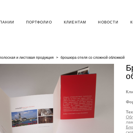
МПАНИИ
ПОРТФОЛИО
КЛИЕНТАМ
НОВОСТИ
полосная и листовая продукция
>
брошюра отеля со сложной обложкой
Б
о
Кли
Фо
Тех
Обл
лам
Бло
ско