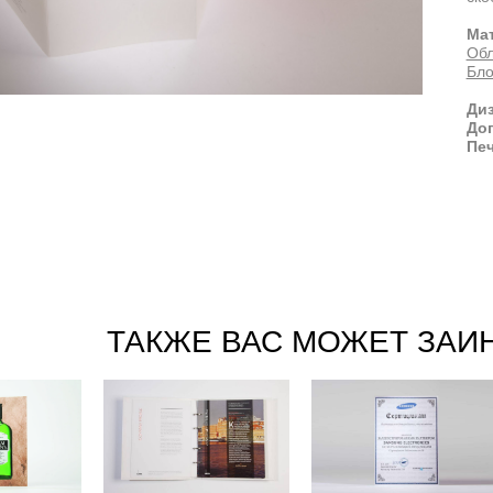
Ма
Обл
Бло
Диз
Доп
Печ
ТАКЖЕ ВАС МОЖЕТ ЗАИ