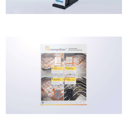
Демостенд Упонор
Демостенд Energofloor