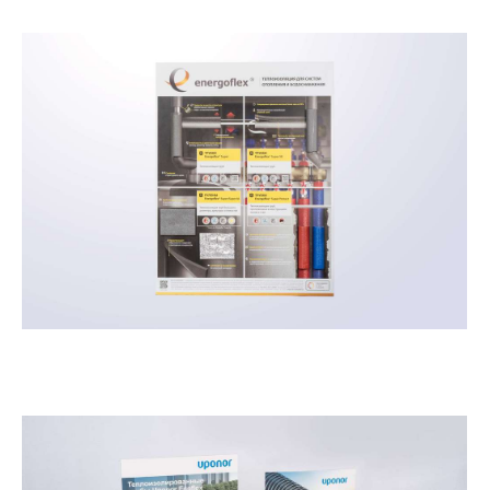
Демостенд Energoflex