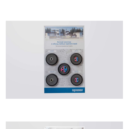
Демостенд Водоснабжение Упонор
Демостенд Теплоизолированные трубы Упонор