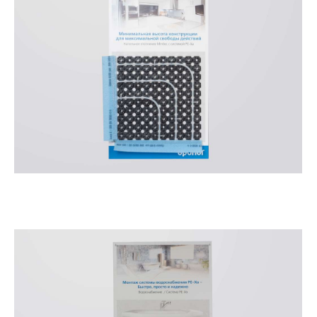
Демостенд Напольное отопление Упонор