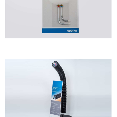
Демостенд Упонор