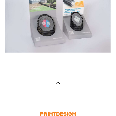
Демостенд Упонор