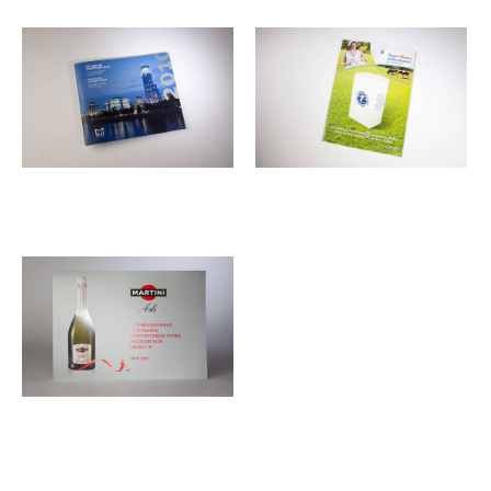
кроя
Directory
Брошюра
Tetra Pak буклет с
"Многофункциональный
раскладывающимися
комплекс Москва –
элементами
Красные Холмы"
Мотивационная программа
Martini Asti