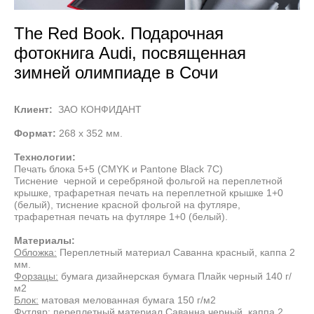
The Red Book. Подарочная
фотокнига Audi, посвященная
зимней олимпиаде в Сочи
Клиент:
ЗАО КОНФИДАНТ
Формат:
268 х 352 мм.
Технологии:
Печать блока 5+5 (CMYK и Pantone Black 7С)
Тиснение черной и серебряной фольгой на переплетной
крышке, трафаретная печать на переплетной крышке 1+0
(белый), тиснение красной фольгой на футляре,
трафаретная печать на футляре 1+0 (белый).
Материалы:
Обложка:
Переплетный материал Саванна красный, каппа 2
мм.
Форзацы:
бумага дизайнерская бумага Плайк черный 140 г/
м2
Блок:
матовая мелованная бумага 150 г/м2
Футляр:
переплетный материал Саванна черный, каппа 2