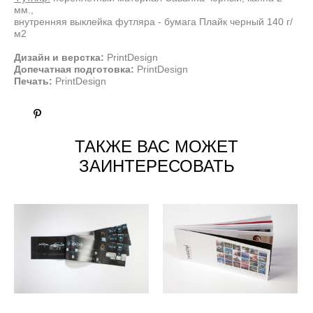
мм.,
внутренняя выклейка футляра - бумага Плайк черный 140 г/
м2
Дизайн и верстка:
PrintDesign
Допечатная подготовка:
PrintDesign
Печать:
PrintDesign
ТАКЖЕ ВАС МОЖЕТ
ЗАИНТЕРЕСОВАТЬ
Jaguar брошюра сложного
Swissotel брошюра Word